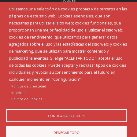
Noticias
Eventos
Utilizamos una selección de cookies propias y de terceros en las
Corporación Municipal
páginas de este sitio web: Cookies esenciales, que son
Teléfonos de interés
necesarias para utilizar el sitio web; cookies funcionales, que
proporcionan una mejor facilidad de uso al utilizar el sitio web;
INICIAR SESIÓN
cookies de rendimiento, que utilizamos para generar datos
MAPA WEB
agregados sobre el uso y las estadísticas del sitio web; y cookies
de marketing, que se utilizan para mostrar contenido y
publicidad relevantes. Si elige "ACEPTAR TODO", acepta el uso
de todas las cookies. Puede aceptar y rechazar tipos de cookies
individuales y revocar su consentimiento para el futuro en
cualquier momento en "Configuración".
Política de privacidad
Imprimir
Politica de Cookies
CONFIGURAR COOKIES
Aviso Legal
Política de privacidad
Política de Cookies
DENEGAR TODO
Declaración de accesibilidad