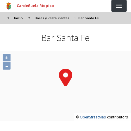
Pasar al contenido principal
Cardeñuela Riopico
Inicio
Bares y Restaurantes
Bar Santa Fe
Bar Santa Fe
+
–
©
OpenStreetMap
contributors.