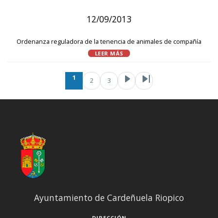
12/09/2013
Ordenanza reguladora de la tenencia de animales de compañía
LEER MÁS
Paginación
Página actua
Page
Sigui
Pa
Ú
1
2
3
Ayuntamiento de Cardeñuela Riopico
DIRECCIÓN