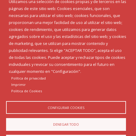
Utilizamos una selección de cookies propias y de terceros en las
Corporación Municipal
páginas de este sitio web: Cookies esenciales, que son
Teléfonos de interés
necesarias para utilizar el sitio web; cookies funcionales, que
proporcionan una mejor facilidad de uso al utilizar el sitio web;
INICIAR SESIÓN
cookies de rendimiento, que utilizamos para generar datos
MAPA WEB
agregados sobre el uso y las estadísticas del sitio web; y cookies
de marketing, que se utilizan para mostrar contenido y
publicidad relevantes. Si elige "ACEPTAR TODO", acepta el uso
de todas las cookies. Puede aceptar y rechazar tipos de cookies
individuales y revocar su consentimiento para el futuro en
cualquier momento en "Configuración".
Política de privacidad
Imprimir
Politica de Cookies
CONFIGURAR COOKIES
Aviso Legal
Política de privacidad
Política de Cookies
DENEGAR TODO
Declaración de accesibilidad