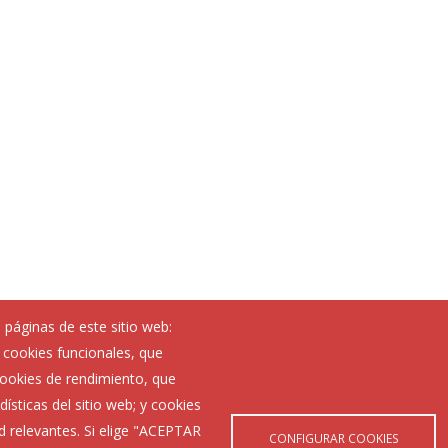
 páginas de este sitio web:
; cookies funcionales, que
Noticias
 cookies de rendimiento, que
Eventos
ísticas del sitio web; y cookies
Corporación Municipal
d relevantes. Si elige "ACEPTAR
Teléfonos de interés
CONFIGURAR COOKIES