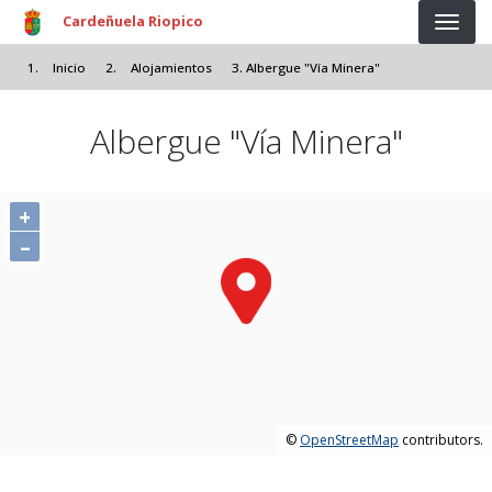
Pasar al contenido principal
Cardeñuela Riopico
Inicio
Alojamientos
Albergue "Vía Minera"
Albergue "Vía Minera"
+
–
©
OpenStreetMap
contributors.