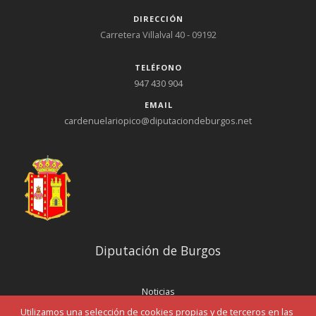
DIRECCIÓN
Carretera Villalval 40 - 09192
TELÉFONO
947 430 904
EMAIL
cardenuelariopico@diputaciondeburgos.net
Diputación de Burgos
Noticias
Eventos
Utilizamos una selección de cookies propias y de terceros en las