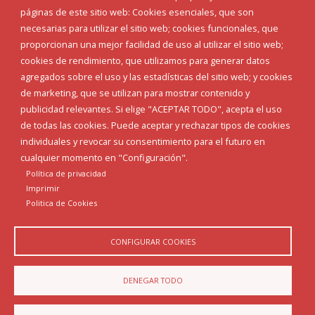
Corporación Municipal
páginas de este sitio web: Cookies esenciales, que son
Teléfonos de interés
necesarias para utilizar el sitio web; cookies funcionales, que
proporcionan una mejor facilidad de uso al utilizar el sitio web;
INICIAR SESIÓN
cookies de rendimiento, que utilizamos para generar datos
MAPA WEB
agregados sobre el uso y las estadísticas del sitio web; y cookies
de marketing, que se utilizan para mostrar contenido y
publicidad relevantes. Si elige "ACEPTAR TODO", acepta el uso
de todas las cookies. Puede aceptar y rechazar tipos de cookies
individuales y revocar su consentimiento para el futuro en
cualquier momento en "Configuración".
Política de privacidad
Imprimir
Politica de Cookies
CONFIGURAR COOKIES
Aviso Legal
Política de privacidad
Política de Cookies
DENEGAR TODO
Declaración de accesibilidad